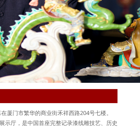
在厦门市繁华的商业街禾祥西路204号七楼。
艺展示厅，是中国首座完整记录漆线雕技艺、历史