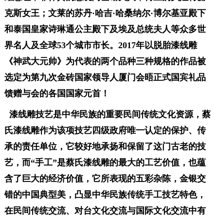
克斯女王；文莱的苏丹·哈吉·哈桑纳尔·博尔基亚殿下
和泰国皇家诗琳通公主殿下及埃及总统夫人等众多世
界名人及全球53个城市市长。2017年以脱胎漆线雕
《神武大元帅》为代表的两个品种三种规格的作品被
选定为第九次金砖国家领导人厦门会晤正式国宾礼品
馈赠与会的各国国家元首！
漆线雕技艺是中华民族的重要民间传统文化资源，蔡
氏漆线雕作为该项技艺四级政府唯一认定的保护、传
承的责任单位，它较好地承扬和保留了这门古老的技
艺，而“手工”是蔡氏漆线雕的最大的工艺价值，也蕴
含了巨大的经济价值，它所表现的五彩杂陈，金银交
错的中国典型美，凸显中华民族传统手工技艺特色，
在民间传统交流、对台文化交流与国际文化交流中有