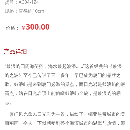
货号：AC04-1Z4
规格：直径约10cm
300.00
￥
价格：
产品详细
“鼓浪屿四周海茫茫，海水鼓起波浪……”这首经典的《鼓浪
屿之波》至今已传唱了三十多年，早已成为厦门的品牌之
歌。鼓浪屿是来到厦门必游的景点，而日光岩是鼓浪屿的最
高点，站在日光岩顶上能俯瞰鼓浪屿全貌，是鼓浪屿的标
志。
厦门风光盘以日光岩为主景，描绘了一幅亚热带城市的美
丽图画，令人一下就感受到整个海滨城市的温馨与热情，遐